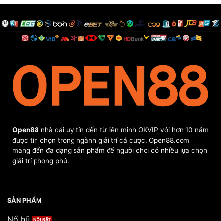
Hôm
Đoán
Nay
Chính
–
Xác
Soi
Cầu
Chuẩn
Xác
Open88
nhà cái uy tín đến từ liên minh OKVIP với hơn 10 năm
được tin chọn trong ngành giải trí cá cược. Open88.com
mang đến đa dạng sản phẩm để người chơi có nhiều lựa chọn
giải trí phong phú.
SẢN PHẨM
Nổ hũ