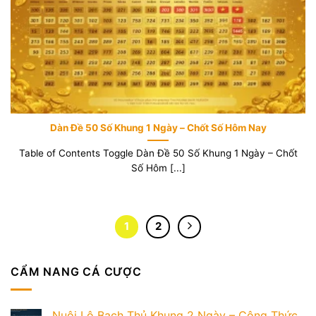
Dàn Đề 50 Số Khung 1 Ngày – Chốt Số Hôm Nay
Table of Contents Toggle Dàn Đề 50 Số Khung 1 Ngày – Chốt
Số Hôm [...]
1
2
CẨM NANG CÁ CƯỢC
Nuôi Lô Bạch Thủ Khung 2 Ngày – Công Thức