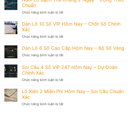
Chuẩn
ở
Chức năng bình luận bị tắt
Nuôi
Lô
Dàn Lô 10 Số VIP Hôm Nay – Chốt Số Chính
Bạch
Xác
Thủ
ở
Chức năng bình luận bị tắt
Khung
Dàn
2
Lô
Dàn Lô 6 Số Cao Cấp Hôm Nay – Bộ Số Vàng
Ngày
10
–
ở
Chức năng bình luận bị tắt
Số
Công
Dàn
VIP
Thức
Lô
Soi Cầu 4 Số VIP 247 Hôm Nay – Dự Đoán
Hôm
Chuẩn
6
Nay
Chính Xác
Số
–
ở
Chức năng bình luận bị tắt
Cao
Chốt
Soi
Cấp
Số
Cầu
Hôm
Lô Xiên 2 Miễn Phí Hôm Nay – Soi Cầu Chuẩn
Chính
4
Nay
Xác
Xác
Số
–
ở
Chức năng bình luận bị tắt
VIP
Bộ
Lô
247
Số
Xiên
Hôm
Vàng
2
Nay
Miễn
–
Phí
Dự