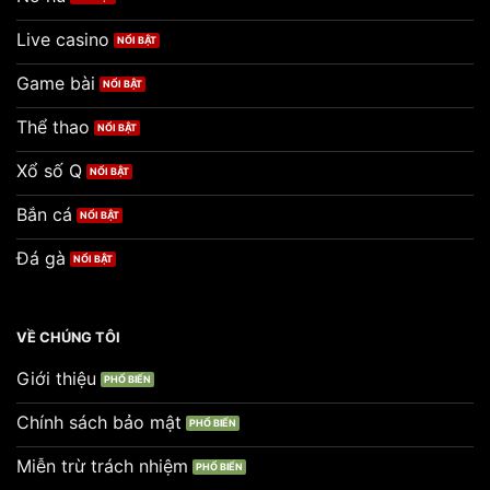
Live casino
Game bài
Thể thao
Xổ số Q
Bắn cá
Đá gà
VỀ CHÚNG TÔI
Giới thiệu
Chính sách bảo mật
Miễn trừ trách nhiệm