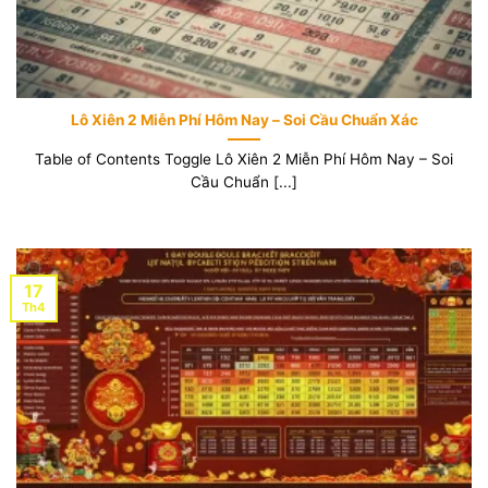
Lô Xiên 2 Miễn Phí Hôm Nay – Soi Cầu Chuẩn Xác
Table of Contents Toggle Lô Xiên 2 Miễn Phí Hôm Nay – Soi
Cầu Chuẩn [...]
17
Th4