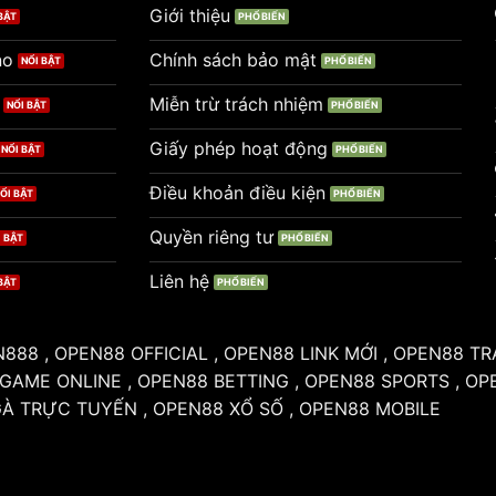
Giới thiệu
no
Chính sách bảo mật
Miễn trừ trách nhiệm
Giấy phép hoạt động
Điều khoản điều kiện
Quyền riêng tư
Liên hệ
N888 , OPEN88 OFFICIAL , OPEN88 LINK MỚI , OPEN88 
8 GAME ONLINE , OPEN88 BETTING , OPEN88 SPORTS , O
GÀ TRỰC TUYẾN , OPEN88 XỔ SỐ , OPEN88 MOBILE