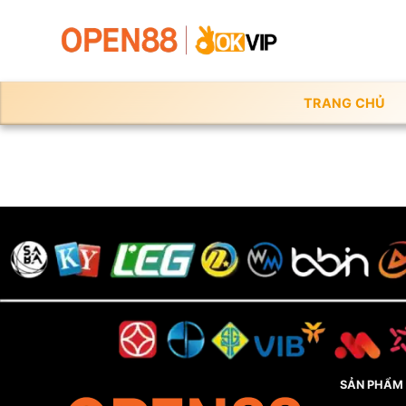
Bỏ
qua
nội
dung
TRANG CHỦ
SẢN PHẨM