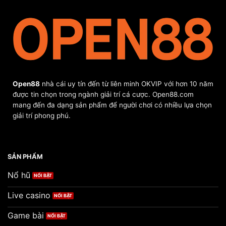
Xác
Open88
nhà cái uy tín đến từ liên minh OKVIP với hơn 10 năm
được tin chọn trong ngành giải trí cá cược. Open88.com
mang đến đa dạng sản phẩm để người chơi có nhiều lựa chọn
giải trí phong phú.
SẢN PHẨM
Nổ hũ
Live casino
Game bài