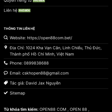
Quyền riêng tư
Liên hệ
THÔNG TIN LIÊN HỆ
Website: https://open88com.bet/
Địa Chỉ: 1024 Kha Vạn Cân, Linh Chiểu, Thủ Đức,
Thành phố Hồ Chí Minh, Việt Nam
Phone: 0899838688
Email:
cskhopen88@gmail.com
Tác giả: David Jax Nguyễn
Sitemap
Từ khóa tìm kiếm:
OPEN88 COM , OPEN 88 ,