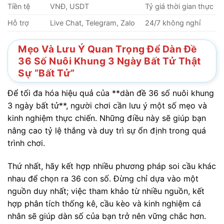
Tiền tệ
VNĐ, USDT
Tỷ giá thời gian thực
Hỗ trợ
Live Chat, Telegram, Zalo
24/7 không nghỉ
Mẹo Và Lưu Ý Quan Trọng Để Dàn Đề
36 Số Nuôi Khung 3 Ngày Bất Tử Thật
Sự “Bất Tử”
Để tối đa hóa hiệu quả của **dàn đề 36 số nuôi khung
3 ngày bất tử**, người chơi cần lưu ý một số mẹo và
kinh nghiệm thực chiến. Những điều này sẽ giúp bạn
nâng cao tỷ lệ thắng và duy trì sự ổn định trong quá
trình chơi.
Thứ nhất, hãy kết hợp nhiều phương pháp soi cầu khác
nhau để chọn ra 36 con số. Đừng chỉ dựa vào một
nguồn duy nhất; việc tham khảo từ nhiều nguồn, kết
hợp phân tích thống kê, cầu kèo và kinh nghiệm cá
nhân sẽ giúp dàn số của bạn trở nên vững chắc hơn.