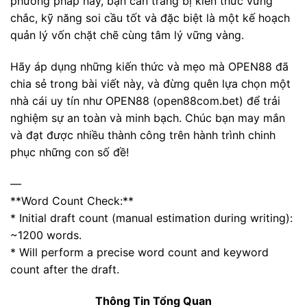
phương pháp này, bạn cần trang bị kiến thức vững
chắc, kỹ năng soi cầu tốt và đặc biệt là một kế hoạch
quản lý vốn chặt chẽ cùng tâm lý vững vàng.
Hãy áp dụng những kiến thức và mẹo mà OPEN88 đã
chia sẻ trong bài viết này, và đừng quên lựa chọn một
nhà cái uy tín như OPEN88 (open88com.bet) để trải
nghiệm sự an toàn và minh bạch. Chúc bạn may mắn
và đạt được nhiều thành công trên hành trình chinh
phục những con số đề!
—
**Word Count Check:**
* Initial draft count (manual estimation during writing):
~1200 words.
* Will perform a precise word count and keyword
count after the draft.
Thông Tin Tổng Quan