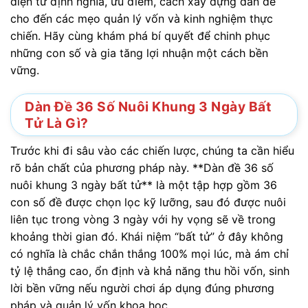
diện từ định nghĩa, ưu điểm, cách xây dựng dàn đề
cho đến các mẹo quản lý vốn và kinh nghiệm thực
chiến. Hãy cùng khám phá bí quyết để chinh phục
những con số và gia tăng lợi nhuận một cách bền
vững.
Dàn Đề 36 Số Nuôi Khung 3 Ngày Bất
Tử Là Gì?
Trước khi đi sâu vào các chiến lược, chúng ta cần hiểu
rõ bản chất của phương pháp này. **Dàn đề 36 số
nuôi khung 3 ngày bất tử** là một tập hợp gồm 36
con số đề được chọn lọc kỹ lưỡng, sau đó được nuôi
liên tục trong vòng 3 ngày với hy vọng sẽ về trong
khoảng thời gian đó. Khái niệm “bất tử” ở đây không
có nghĩa là chắc chắn thắng 100% mọi lúc, mà ám chỉ
tỷ lệ thắng cao, ổn định và khả năng thu hồi vốn, sinh
lời bền vững nếu người chơi áp dụng đúng phương
pháp và quản lý vốn khoa học.