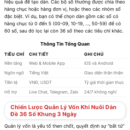
hiệu quả để tạo dàn. Các bộ số thường được chia theo
hàng chục hoặc hàng đơn vị, hoặc theo các nhóm số
đặc biệt. Ví dụ, bạn có thể chọn dàn gồm các số có
hàng chục từ 0 đến 5 (00-09, 10-19, …, 50-59) để có
60 số, sau đó lọc lại còn 36 số theo các tiêu chí khác.
Thông Tin Tổng Quan
TIÊU CHÍ
CHI TIẾT
GHI CHÚ
Nền tảng
Web & Mobile App
iOS và Android
Ngôn ngữ
Tiếng Việt
Giao diện thân thiện
Tiền tệ
VNĐ, USDT
Tỷ giá thời gian thực
Hỗ trợ
Live Chat, Telegram, Zalo
24/7 không nghỉ
Chiến Lược Quản Lý Vốn Khi Nuôi Dàn
Đề 36 Số Khung 3 Ngày
Quản lý vốn là yếu tố then chốt, quyết định sự “bất tử”