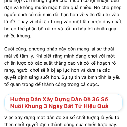
phù hợp với những người chơi muốn có lợi nhuận đều
đặn và không muốn mạo hiểm quá nhiều. Nó cho phép
người chơi có cái nhìn dài hạn hơn về việc đầu tư vào
lô đề. Thay vì chỉ tập trung vào một lần cược duy nhất,
họ có thể phân bổ rủi ro và tối ưu hóa lợi nhuận qua
nhiều khung.
Cuối cùng, phương pháp này còn mang lại sự thoải
mái về tâm lý. Khi biết rằng mình đang chơi với một
chiến lược có xác suất thắng cao và có kế hoạch rõ
ràng, người chơi sẽ ít bị áp lực hơn và đưa ra các
quyết định sáng suốt hơn. Sự tự tin và bình tĩnh là yếu
tố quan trọng để thành công trong cá cược.
Hướng Dẫn Xây Dựng Dàn Đề 36 Số
Nuôi Khung 3 Ngày Bất Tử Hiệu Quả
Việc xây dựng một dàn đề 36 số chất lượng là yếu tố
then chốt quyết định thành công của chiến lược này.