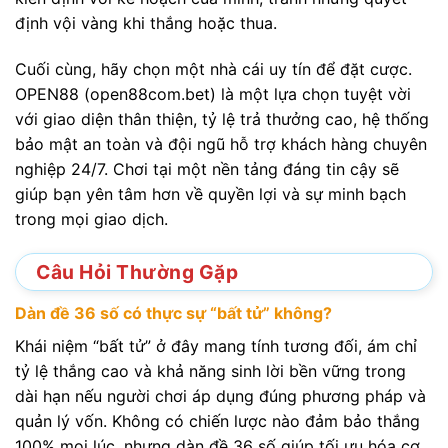
định vội vàng khi thắng hoặc thua.
Cuối cùng, hãy chọn một nhà cái uy tín để đặt cược.
OPEN88 (open88com.bet) là một lựa chọn tuyệt vời
với giao diện thân thiện, tỷ lệ trả thưởng cao, hệ thống
bảo mật an toàn và đội ngũ hỗ trợ khách hàng chuyên
nghiệp 24/7. Chơi tại một nền tảng đáng tin cậy sẽ
giúp bạn yên tâm hơn về quyền lợi và sự minh bạch
trong mọi giao dịch.
Câu Hỏi Thường Gặp
Dàn đề 36 số có thực sự “bất tử” không?
Khái niệm “bất tử” ở đây mang tính tương đối, ám chỉ
tỷ lệ thắng cao và khả năng sinh lời bền vững trong
dài hạn nếu người chơi áp dụng đúng phương pháp và
quản lý vốn. Không có chiến lược nào đảm bảo thắng
100% mọi lúc, nhưng dàn đề 36 số giúp tối ưu hóa cơ