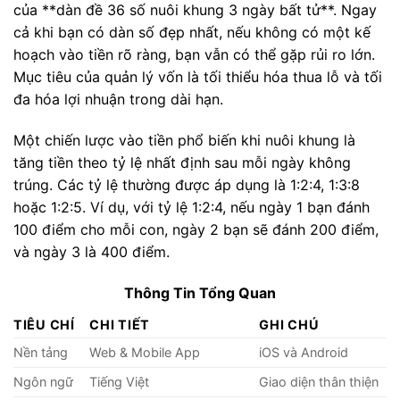
của **dàn đề 36 số nuôi khung 3 ngày bất tử**. Ngay
cả khi bạn có dàn số đẹp nhất, nếu không có một kế
hoạch vào tiền rõ ràng, bạn vẫn có thể gặp rủi ro lớn.
Mục tiêu của quản lý vốn là tối thiểu hóa thua lỗ và tối
đa hóa lợi nhuận trong dài hạn.
Một chiến lược vào tiền phổ biến khi nuôi khung là
tăng tiền theo tỷ lệ nhất định sau mỗi ngày không
trúng. Các tỷ lệ thường được áp dụng là 1:2:4, 1:3:8
hoặc 1:2:5. Ví dụ, với tỷ lệ 1:2:4, nếu ngày 1 bạn đánh
100 điểm cho mỗi con, ngày 2 bạn sẽ đánh 200 điểm,
và ngày 3 là 400 điểm.
Thông Tin Tổng Quan
TIÊU CHÍ
CHI TIẾT
GHI CHÚ
Nền tảng
Web & Mobile App
iOS và Android
Ngôn ngữ
Tiếng Việt
Giao diện thân thiện